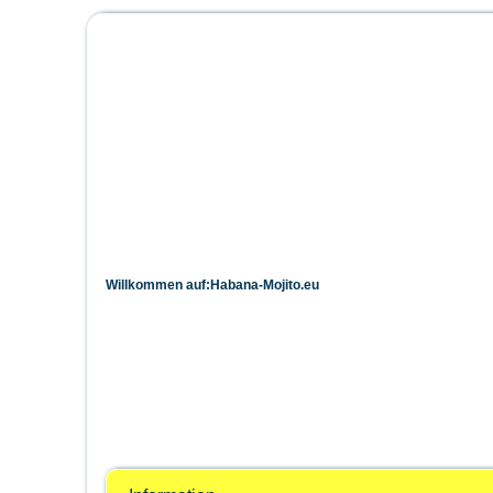
Habana-Mojito.e
Das Forum für den schönsten Rolle
Willkommen auf:Habana-Mojito.eu