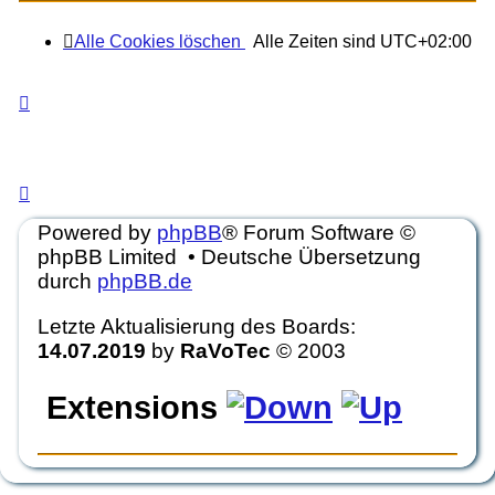
LEGENDE
Alle Cookies löschen
Alle Zeiten sind
UTC+02:00
Ungelesene Beiträge
Keine ungelesenen
Ungelesene
Keine
Beiträge
UNREAD_POSTS_LOCKED
Beiträge
ungelesenen
NO_UNREAD_POSTS_LOCKED
UNREAD_POSTS_LOCKED
NO_UNR
Beiträge
Powered by
phpBB
® Forum Software ©
phpBB Limited • Deutsche Übersetzung
durch
phpBB.de
Letzte Aktualisierung des Boards:
14.07.2019
by
RaVoTec
© 2003
Extensions