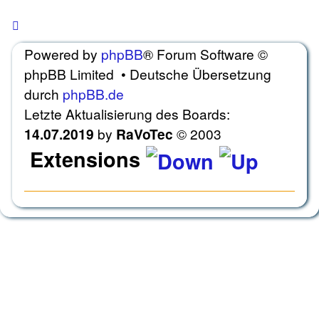
Beiträge
Ungelesene
gesperrt ]
Keine
Beiträge
ungelesenen Beiträge [ gesperrt
Keine
Powered by
phpBB
® Forum Software ©
[
]
ungelesenen
gesperrt
phpBB Limited • Deutsche Übersetzung
Beiträge
]
durch
phpBB.de
[
gesperrt
Letzte Aktualisierung des Boards:
]
14.07.2019
by
RaVoTec
© 2003
Extensions
Style
habana
designed 2019 by
ravotec ©
based on prosilver
Portal
powered by
Board3 Portal ©
2009 -
2015 Board3 Group
Gallery
powered by
phpBB Gallery ©
2007,