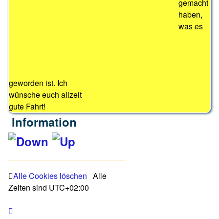
gemacht
haben,
was es
geworden ist. Ich
wünsche euch allzeit
gute Fahrt!
Information
LEGENDE
Alle Cookies löschen
Alle
Zeiten sind
UTC+02:00
Ungelesene Beiträge
Keine ungelesenen Beiträge
Ungelesene
Keine
Beiträge
ungelesenen
Ungelesene Beiträge [