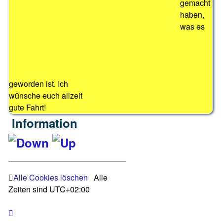
gemacht
haben,
was es
geworden ist. Ich
wünsche euch allzeit
gute Fahrt!
Information
LEGENDE
Alle Cookies löschen
Alle
Zeiten sind
UTC+02:00
Ungelesene Beiträge
Keine ungelesenen Beiträge
Ungelesene
Keine
Beiträge
ungelesenen
Ungelesene Beiträge [