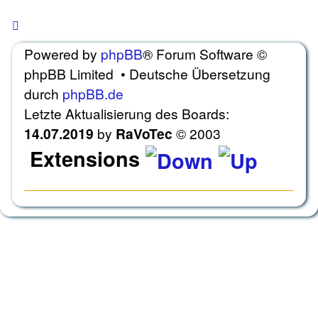
Beiträge
Ungelesene
gesperrt ]
Keine
Beiträge
ungelesenen Beiträge [ gesperrt
Keine
Powered by
phpBB
® Forum Software ©
[
]
ungelesenen
gesperrt
phpBB Limited • Deutsche Übersetzung
Beiträge
]
durch
phpBB.de
[
gesperrt
Letzte Aktualisierung des Boards:
]
14.07.2019
by
RaVoTec
© 2003
Extensions
Style
habana
designed 2019 by
ravotec ©
based on prosilver
Portal
powered by
Board3 Portal ©
2009 -
2015 Board3 Group
Gallery
powered by
phpBB Gallery ©
2007,