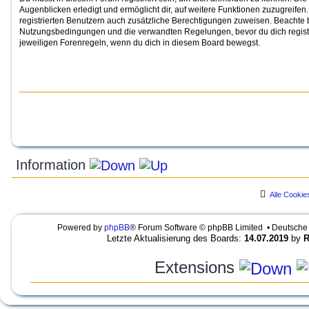
Augenblicken erledigt und ermöglicht dir, auf weitere Funktionen zuzugreifen
registrierten Benutzern auch zusätzliche Berechtigungen zuweisen. Beachte b
Nutzungsbedingungen und die verwandten Regelungen, bevor du dich registri
jeweiligen Forenregeln, wenn du dich in diesem Board bewegst.
Information
Alle Cookie
LEGENDE
Ungelesene Beiträge
Keine ungelesenen Beiträge
UNREAD_POST
Powered by
phpBB
® Forum Software © phpBB Limited • Deutsche
NO_UNREAD_POSTS_LOCKED
U
K
U
Letzte Aktualisierung des Boards:
14.07.2019
by
R
n
e
N
g
i
R
e
n
E
Extensions
l
e
A
e
u
D
s
n
_
e
g
P
n
e
O
Style
habana
designed 2019 by
ravotec ©
based 
e
l
S