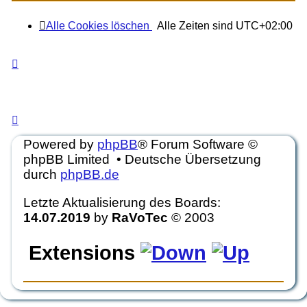
LEGENDE
Alle Cookies löschen
Alle Zeiten sind
UTC+02:00
Ungelesene Beiträge
Keine ungelesenen
Ungelesene
Keine
Beiträge
UNREAD_POSTS_LOCKED
Beiträge
ungelesenen
NO_UNREAD_POSTS_LOCKED
UNREAD_POSTS_LOCKED
NO_UNR
Beiträge
Powered by
phpBB
® Forum Software ©
phpBB Limited • Deutsche Übersetzung
durch
phpBB.de
Letzte Aktualisierung des Boards:
14.07.2019
by
RaVoTec
© 2003
Extensions