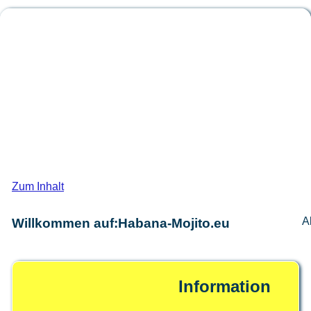
Habana-Mojit
Das Forum für den schönsten Rolle
Zum Inhalt
A
Willkommen auf:Habana-Mojito.eu
Information