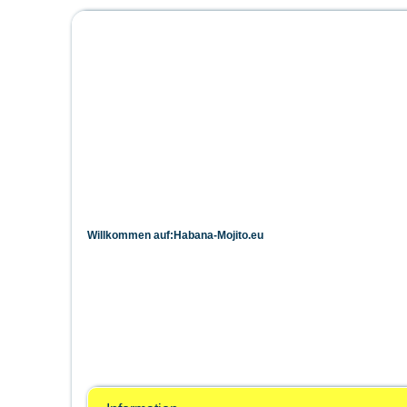
Habana-Mojito.e
Das Forum für den schönsten Rolle
Willkommen auf:Habana-Mojito.eu